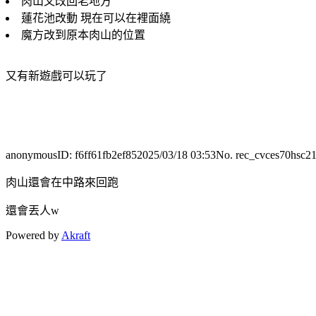
肉山又改回老地方
蓮花池改動 現在可以在裡面繞
魔方改到原本肉山的位置
又有新遊戲可以玩了
anonymous
ID:
f6ff61fb2ef85
2025/03/18 03:53
No. rec_cvces70hsc2
肉山還會在中路來回跑
還會丟人w
Powered by
Akraft