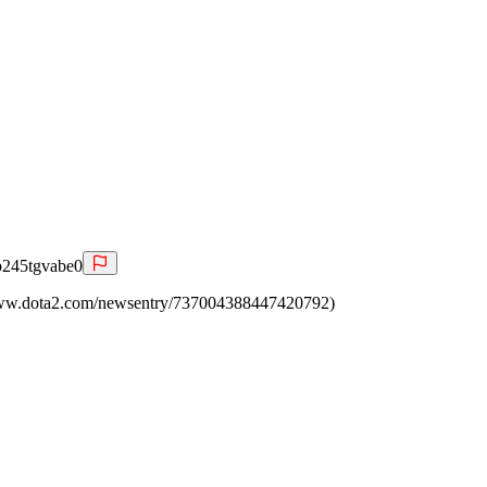
b245tgvabe0
www.dota2.com/newsentry/737004388447420792)