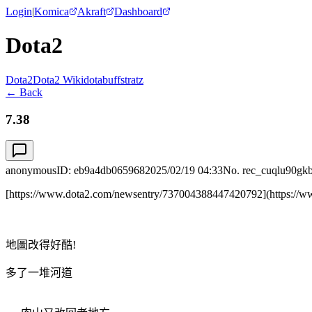
Login
|
Komica
Akraft
Dashboard
Dota2
Dota2
Dota2 Wiki
dotabuff
stratz
← Back
7.38
anonymous
ID:
eb9a4db065968
2025/02/19 04:33
No. rec_cuqlu90gk
[https://www.dota2.com/newsentry/737004388447420792](https://
地圖改得好酷!
多了一堆河道