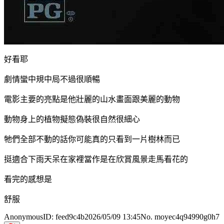
好看耶
劇情蠻中規中局不過很順暢
電影主要的亮點是他壯麗的山水畫面跟美麗的動物
動物身上的植物擬態偽裝很自然很細心
牠們全部不動的話你可能真的只看到一片樹林而已
挺適合下雨天呆在家裡當作是在欣賞風景走馬看花的
看完的感想是
舒服
Anonymous
ID:
feed9c4b
2026/05/09 13:45
No. moyec4q94990g0h7