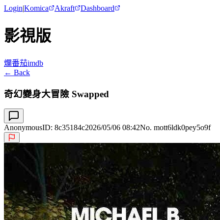
Login
|
Komica
Akraft
Dashboard
影視版
爛番茄
imdb
← Back
奇幻變身大冒險 Swapped
Anonymous
ID:
8c35184c
2026/05/06 08:42
No. mott6ldk0pey5o9f