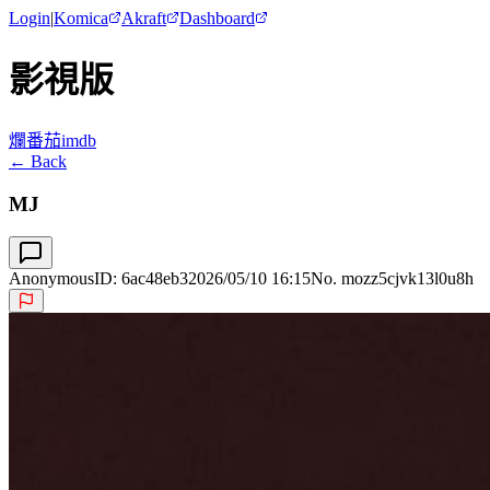
Login
|
Komica
Akraft
Dashboard
影視版
爛番茄
imdb
← Back
MJ
Anonymous
ID:
6ac48eb3
2026/05/10 16:15
No. mozz5cjvk13l0u8h