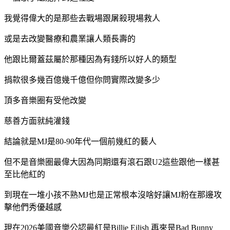
我覺得偉大的是那些去戰場跟屠殺現場救人
或是去改變醫療和農業讓人類長壽的
他跟比爾蓋茲屬於那種因為有錢所以好人的類型
捐款很多幾百億幾千億但你問實際改變多少
頂多音樂圈有受他改變
慈善方面就純灌錢
結論就是MJ是80-90年代一個前幾紅的藝人
但不是音樂圈最偉大因為同期還有滾石跟U2這些跟他一樣甚
至比他紅的
到現在一堆小孩不熟MJ也是正常根本沒啥好讓MJ粉在那邊攻
擊他們秀優越感
現在2026美國音樂公認最紅是Billie Eilish 再來是Bad Bunny