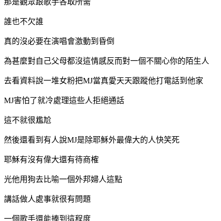
那是觀眾跟歌手各取所需
誰也不欠誰
真的沒必要在演唱會激動到昏倒
為甚麼對自己父母都沒這情感反而對一個不關心你的陌生人
去看資料說一堆女粉把MJ當真愛天天跟蹤他打電話到他家
MJ害怕了就冷處理這些人拒絕通話
這不就很尷尬
然後還看到有人說MJ是除耶穌外最偉大的人快笑死
耶穌有沒有偉大還有待商榷
光他用狗去比喻一個外邦婦人這點
講話做人處事就很有問題
一個歌手還能捧到這程度